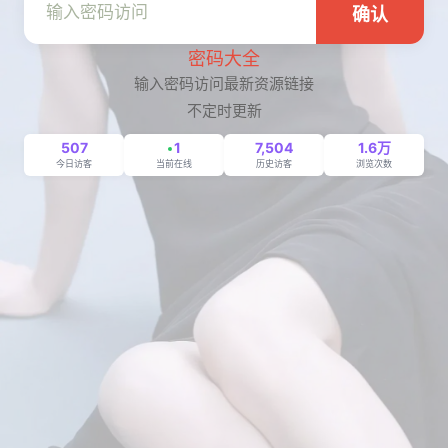
确认
密码大全
输入密码访问最新资源链接
不定时更新
507
1
7,504
1.6万
今日访客
当前在线
历史访客
浏览次数