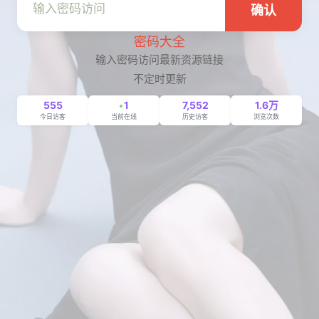
确认
密码大全
输入密码访问最新资源链接
不定时更新
555
1
7,552
1.6万
今日访客
当前在线
历史访客
浏览次数